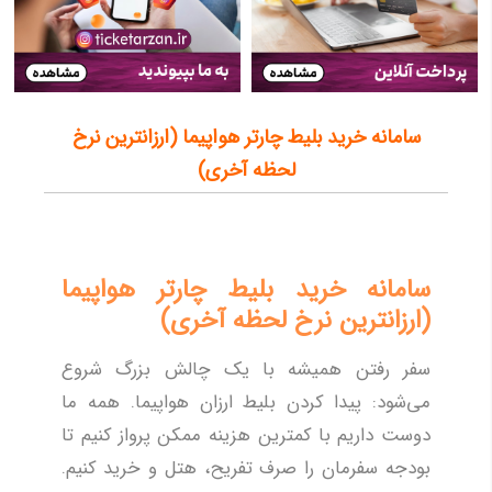
مسکو(ونوکووا)
20,511
لامرد
10,403
کرمانشاه
6,581
سامانه خرید بلیط چارتر هواپیما (ارزانترین نرخ
سنت پتر بورگ
44,463
لحظه آخری)
لاهور
58,393
پوکت
70,762
سليمانيه
31,465
سامانه خرید بلیط چارتر هواپیما
ایلام
7,283
(ارزانترین نرخ لحظه آخری)
مزارشریف
18,375
سفر رفتن همیشه با یک چالش بزرگ شروع
آبادان
8,697
می‌شود: پیدا کردن بلیط ارزان هواپیما. همه ما
زابل
12,057
دوست داریم با کمترین هزینه ممکن پرواز کنیم تا
بودجه سفرمان را صرف تفریح، هتل و خرید کنیم.
دالامان
29,639