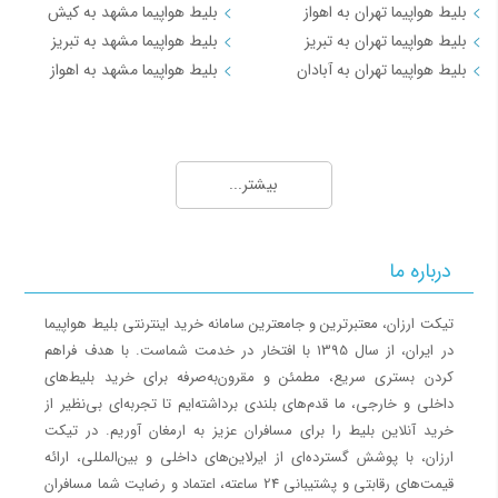
بلیط هواپیما تهران به اهواز
بلیط هواپیما مشهد به کیش
در ادامه، هر آنچه باید درباره پروازهای چارتر،
بلیط هواپیما تهران به تبریز
بلیط هواپیما مشهد به تبریز
تفاوت آن‌ها با سیستمی و ترفندهای خرید ارزان
بلیط هواپیما تهران به آبادان
بلیط هواپیما مشهد به اهواز
بدانید را برایتان بازگو می‌کنیم.
مسیرهای منتخب بلیط هواپیما و چارتر 3
بلیط چارتر چیست و چرا ارزان‌تر
بلیط هواپیما کیش به تهران
است؟
بیشتر...
بلیط هواپیما کیش به شیراز
بلیط هواپیما کیش به مشهد
شاید بارها واژه "چارتر" را شنیده باشید اما دقیقاً
بلیط هواپیما کیش به اصفهان
درباره ما
ندانید مکانیزم آن چیست. کلمه چارتر (Charter)
بلیط هواپیما کیش به اهواز
به معنای "دربست کرایه کردن" است. در صنعت
بلیط هواپیما کیش به بندرعباس
تیکت ارزان، معتبرترین و جامعترین سامانه خرید اینترنتی بلیط هواپیما
گردشگری، زمانی که یک آژانس مسافرتی یا شرکت
در ایران، از سال 1395 با افتخار در خدمت شماست. با هدف فراهم
مسیرهای منتخب بلیط هواپیما و چارتر 4
توریستی، تمام یا بخشی از صندلی‌های یک پرواز را
کردن بستری سریع، مطمئن و مقرون‌به‌صرفه برای خرید بلیط‌های
داخلی و خارجی، ما قدم‌های بلندی برداشته‌ایم تا تجربه‌ای بی‌نظیر از
از ایرلاین (مثلاً ماهان یا ایران‌ایر) پیش‌خرید
بلیط هواپیما اهواز به تهران
خرید آنلاین بلیط را برای مسافران عزیز به ارمغان آوریم. در تیکت
می‌کند، به آن پرواز، پرواز چارتر می‌گویند.
بلیط هواپیما اهواز به مشهد
ارزان، با پوشش گسترده‌ای از ایرلاین‌های داخلی و بین‌المللی، ارائه
بلیط هواپیما اصفهان به تهران
قیمت‌های رقابتی و پشتیبانی 24 ساعته، اعتماد و رضایت شما مسافران