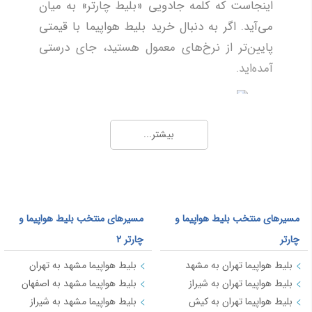
اینجاست که کلمه جادویی «بلیط چارتر» به میان
رشت
5,472
می‌آید. اگر به دنبال خرید بلیط هواپیما با قیمتی
سیرجان
9,544
پایین‌تر از نرخ‌های معمول هستید، جای درستی
کوالالامپور
130,065
آمده‌اید.
بوشهر
10,837
قندهار
16,801
سامانه تیکت ارزان با دسترسی مستقیم به تمام
تاشکند
62,935
بیشتر...
آژانس‌های چارترکننده معتبر کشور، یک موتور
جستجوی هوشمند است که در کسری از ثانیه،
ارزانترین بلیط‌های موجود در آسمان ایران را برای
شما شکار می‌کند. چه به دنبال یک پرواز کاری فوری
مسیرهای منتخب بلیط هواپیما و
مسیرهای منتخب بلیط هواپیما و
باشید و چه یک سفر تفریحی برنامه‌ریزی شده، ما
چارتر
چارتر 2
تضمین می‌کنیم که خرید بلیط چارتر از طریق این
بلیط هواپیما تهران به مشهد
بلیط هواپیما مشهد به تهران
سامانه، اقتصادی‌ترین گزینه روی میز شماست.
بلیط هواپیما تهران به شیراز
بلیط هواپیما مشهد به اصفهان
بلیط هواپیما تهران به کیش
بلیط هواپیما مشهد به شیراز