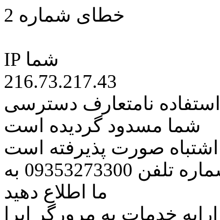
خطای شماره 2
IP شما
216.73.217.43
 استفاده نامتعارف دسترسی
شما مسدود گردیده است
ه اشتباه صورت پذیرفته است
مراتب این مسئله را از طریق شماره تلفن 09353273300 به
ما اطلاع دهید
رایه خدمات به مرورگر اپرا