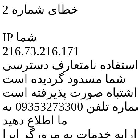
خطای شماره 2
IP شما
216.73.216.171
 استفاده نامتعارف دسترسی
شما مسدود گردیده است
ه اشتباه صورت پذیرفته است
مراتب این مسئله را از طریق شماره تلفن 09353273300 به
ما اطلاع دهید
رایه خدمات به مرورگر اپرا