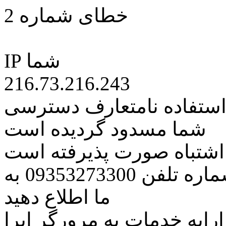
خطای شماره 2
IP شما
216.73.216.243
 استفاده نامتعارف دسترسی
شما مسدود گردیده است
ه اشتباه صورت پذیرفته است
مراتب این مسئله را از طریق شماره تلفن 09353273300 به
ما اطلاع دهید
رایه خدمات به مرورگر اپرا