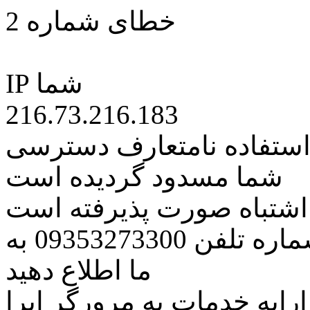
خطای شماره 2
IP شما
216.73.216.183
 استفاده نامتعارف دسترسی
شما مسدود گردیده است
ه اشتباه صورت پذیرفته است
مراتب این مسئله را از طریق شماره تلفن 09353273300 به
ما اطلاع دهید
رایه خدمات به مرورگر اپرا