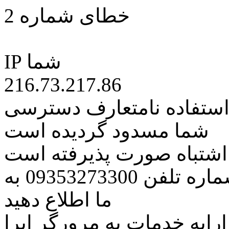
خطای شماره 2
IP شما
216.73.217.86
 استفاده نامتعارف دسترسی
شما مسدود گردیده است
ه اشتباه صورت پذیرفته است
مراتب این مسئله را از طریق شماره تلفن 09353273300 به
ما اطلاع دهید
رایه خدمات به مرورگر اپرا