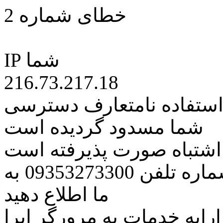
خطای شماره 2
IP شما
216.73.217.18
 استفاده نامتعارف دسترسی
شما مسدود گردیده است
ه اشتباه صورت پذیرفته است
مراتب این مسئله را از طریق شماره تلفن 09353273300 به
ما اطلاع دهید
رایه خدمات به مرورگر اپرا