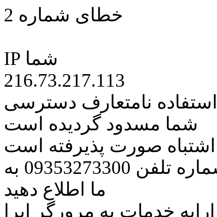
خطای شماره 2
IP شما
216.73.217.113
 استفاده نامتعارف دسترسی
شما مسدود گردیده است
ه اشتباه صورت پذیرفته است
مراتب این مسئله را از طریق شماره تلفن 09353273300 به
ما اطلاع دهید
رایه خدمات به مرورگر اپرا