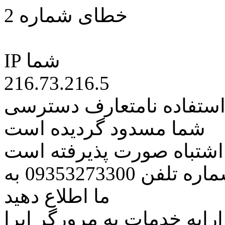
خطای شماره 2
IP شما
216.73.216.5
 استفاده نامتعارف دسترسی
شما مسدود گردیده است
ه اشتباه صورت پذیرفته است
مراتب این مسئله را از طریق شماره تلفن 09353273300 به
ما اطلاع دهید
رایه خدمات به مرورگر اپرا