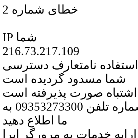
خطای شماره 2
IP شما
216.73.217.109
 استفاده نامتعارف دسترسی
شما مسدود گردیده است
ه اشتباه صورت پذیرفته است
مراتب این مسئله را از طریق شماره تلفن 09353273300 به
ما اطلاع دهید
رایه خدمات به مرورگر اپرا