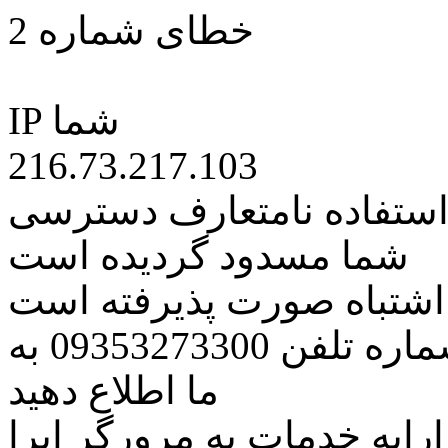
خطای شماره 2
IP شما
216.73.217.103
 استفاده نامتعارف دسترسی
شما مسدود گردیده است
ه اشتباه صورت پذیرفته است
مراتب این مسئله را از طریق شماره تلفن 09353273300 به
ما اطلاع دهید
رایه خدمات به مرورگر اپرا