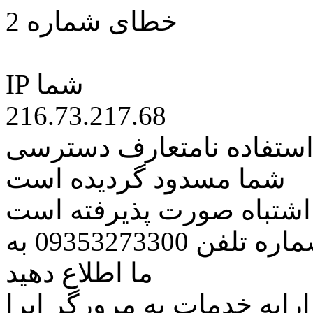
خطای شماره 2
IP شما
216.73.217.68
 استفاده نامتعارف دسترسی
شما مسدود گردیده است
ه اشتباه صورت پذیرفته است
مراتب این مسئله را از طریق شماره تلفن 09353273300 به
ما اطلاع دهید
رایه خدمات به مرورگر اپرا