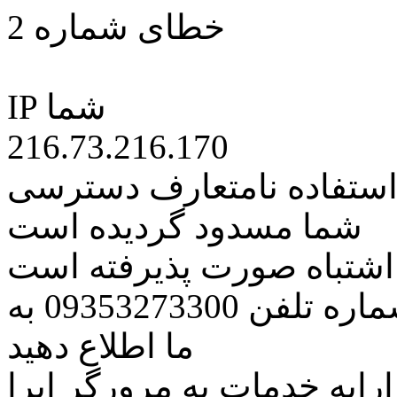
خطای شماره 2
IP شما
216.73.216.170
 استفاده نامتعارف دسترسی
شما مسدود گردیده است
ه اشتباه صورت پذیرفته است
مراتب این مسئله را از طریق شماره تلفن 09353273300 به
ما اطلاع دهید
رایه خدمات به مرورگر اپرا