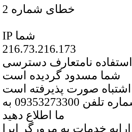
خطای شماره 2
IP شما
216.73.216.173
 استفاده نامتعارف دسترسی
شما مسدود گردیده است
ه اشتباه صورت پذیرفته است
مراتب این مسئله را از طریق شماره تلفن 09353273300 به
ما اطلاع دهید
رایه خدمات به مرورگر اپرا