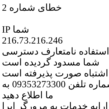
خطای شماره 2
IP شما
216.73.216.246
 استفاده نامتعارف دسترسی
شما مسدود گردیده است
ه اشتباه صورت پذیرفته است
مراتب این مسئله را از طریق شماره تلفن 09353273300 به
ما اطلاع دهید
رایه خدمات به مرورگر اپرا