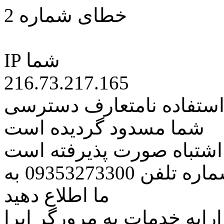
خطای شماره 2
IP شما
216.73.217.165
 استفاده نامتعارف دسترسی
شما مسدود گردیده است
ه اشتباه صورت پذیرفته است
مراتب این مسئله را از طریق شماره تلفن 09353273300 به
ما اطلاع دهید
رایه خدمات به مرورگر اپرا