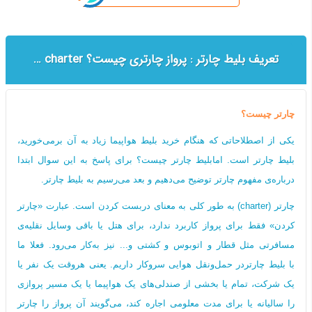
تعریف بلیط چارتر : پرواز چارتری چیست؟ Full charter | seat charter
چارتر چیست؟
یکی از اصطلاحاتی که هنگام خرید بلیط هواپیما زیاد به آن برمی‌خورید،
بلیط چارتر است. امابلیط چارتر چیست؟ برای پاسخ به این سوال ابتدا
درباره‌ی مفهوم چارتر توضیح می‌دهیم و بعد می‌رسیم به بلیط چارتر.
چارتر (charter) به طور کلی به معنای دربست کردن است. عبارت «چارتر
کردن» فقط برای پرواز کاربرد ندارد، برای هتل یا باقی وسایل نقلیه‌ی
مسافرتی مثل قطار و اتوبوس و کشتی و... نیز به‌کار می‌رود. فعلا ما
با بلیط چارتردر حمل‌ونقل هوایی سروکار داریم. یعنی هروقت یک نفر یا
یک شرکت، تمام یا بخشی از صندلی‌های یک هواپیما یا یک مسیر پروازی
را سالیانه یا برای مدت معلومی اجاره کند، می‌گویند آن پرواز را چارتر