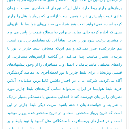
پروازهای چارتر ربط دارد، دلیل این‌که تورهای لحظه‌آخری نسبت به زمان
عادی قیمت پایین‌تری دارند همین است؛ آژانسی که پرواز یا هتل را چارتر
کرده است، نمی‌خواهد تحت هیچ شرایطی صندلی‌های هواپیما یا اتاق‌های
هتلی که اجاره کرده خالی بماند، بنابراین به‌اصطلاح قیمت را پایین می‌آورد
تا مشتری ترغیب شود تور را بخرد. اتفاقاً این یک معامله‌ی برد ـ برد است.
هم چارترکننده ضرر نمی‌کند و هم این‌که مسافر، بلیط چارتر یا تور با
هزینه‌ی بسیار مناسب پیدا می‌کند. در گذشته آژانس‌های مسافرتی از
راه‌های مختلفی مانند پیامک یا ایمیل و... مسافران را از وجود پیشنهادهای
قیمتیِ ویژه‌شان برای بلیط چارتر یا تور لحظه‌آخری به مقاصد گردشگری
آگاه می‌کردند. شرکت ما با در اختیار داشتن کامل‌ترین سامانه‌ی آنلاین
خرید بلیط هواپیما در ایران، می‌تواند تمامی گزینه‌های بلیط چارتر مورد
نظرتان را برایتان فهرست کند تا انتخابی منطبق یا دست‌کم بسیار نزدیک
با شرایط و خواسته‌هایتان داشته باشید. مزیت دیگر بلیط چارتر در این
است که تاریخ پرواز مشخص است و در تاریخ مشخص‌شده پرواز موجود
است و در فصل‌های پرمسافرت با مشکلاتی مثل کمبود یا نبود بلیط و پر
بودن خطوط پروازی و... مواجه نمی‌شوید. پس به‌طور خلاصه بلیط چارتر