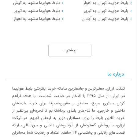
بلیط هواپیما تهران به اهواز
بلیط هواپیما مشهد به کیش
بلیط هواپیما تهران به تبریز
بلیط هواپیما مشهد به تبریز
بلیط هواپیما تهران به آبادان
بلیط هواپیما مشهد به اهواز
مسیرهای منتخب بلیط هواپیما و چارتر 3
بلیط هواپیما کیش به تهران
بیشتر...
بلیط هواپیما کیش به شیراز
بلیط هواپیما کیش به مشهد
بلیط هواپیما کیش به اصفهان
درباره ما
بلیط هواپیما کیش به اهواز
بلیط هواپیما کیش به بندرعباس
تیکت ارزان، معتبرترین و جامعترین سامانه خرید اینترنتی بلیط هواپیما
در ایران، از سال 1395 با افتخار در خدمت شماست. با هدف فراهم
مسیرهای منتخب بلیط هواپیما و چارتر 4
کردن بستری سریع، مطمئن و مقرون‌به‌صرفه برای خرید بلیط‌های
داخلی و خارجی، ما قدم‌های بلندی برداشته‌ایم تا تجربه‌ای بی‌نظیر از
بلیط هواپیما اهواز به تهران
خرید آنلاین بلیط را برای مسافران عزیز به ارمغان آوریم. در تیکت
بلیط هواپیما اهواز به مشهد
ارزان، با پوشش گسترده‌ای از ایرلاین‌های داخلی و بین‌المللی، ارائه
بلیط هواپیما اصفهان به تهران
قیمت‌های رقابتی و پشتیبانی 24 ساعته، اعتماد و رضایت شما مسافران
بلیط هواپیما اصفهان به مشهد