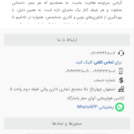
گرامی سرلوحه فعالیت ماست. ما معتقدیم که هر سفر، داستانی
بلیط هواپیما شیراز به تهران
متفاوت و هر بلیط، آغاز یک ماجرای تازه است. به همین دلیل، با
بلیط هواپیما شیراز به مشهد
بهره‌گیری از فناوری‌های نوین و کادری متخصص، همواره در تلاشیم تا
در هر قدم، لبخندی بر لب شما بنشانیم. با تیکت ارزان ؛ جایی که هر
خرید بلیط، فرصتی است برای آغاز سفری خاطره‌انگیز و بی‌دغدغه همراه
شوید...
ارتباط با ما
021-33468007
برای
تماس تلفنی
کلیک کنید
09193338001 - 09193338009
شماره حساب
اصفهان چهارباغ بالا مجتمع تجاری اداری والی طبقه دوم واحد 5
آژانس هواپیمایی آوای سفر پاسارگاد
پشتیبانی WhatsAPP
مجوزها و نمادها